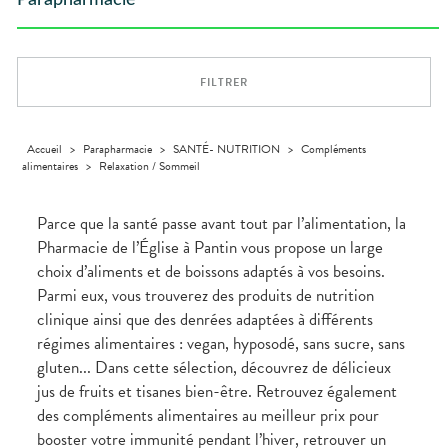
Parapharmacie
Compléments
CORPS-
DISPOSITIFS
D’ORDONNANCE
Trousse à
PHARMACIES
alimentaires
CHEVEUX
MÉDICAUX
pharmacie
DE GARDE
Dispositifs
Cheveux
VOTRE
médicaux
APPLICATION
Corps
DE SANTÉ
FILTRER
Homme
Solaire
Visage
Accueil
>
Parapharmacie
>
SANTÉ- NUTRITION
>
Compléments
alimentaires
>
Relaxation / Sommeil
Parce que la santé passe avant tout par l’alimentation, la
Pharmacie de l’Église à Pantin vous propose un large
choix d’aliments et de boissons adaptés à vos besoins.
Parmi eux, vous trouverez des produits de nutrition
clinique ainsi que des denrées adaptées à différents
régimes alimentaires : vegan, hyposodé, sans sucre, sans
gluten... Dans cette sélection, découvrez de délicieux
jus de fruits et tisanes bien-être. Retrouvez également
des compléments alimentaires au meilleur prix pour
booster votre immunité pendant l’hiver, retrouver un