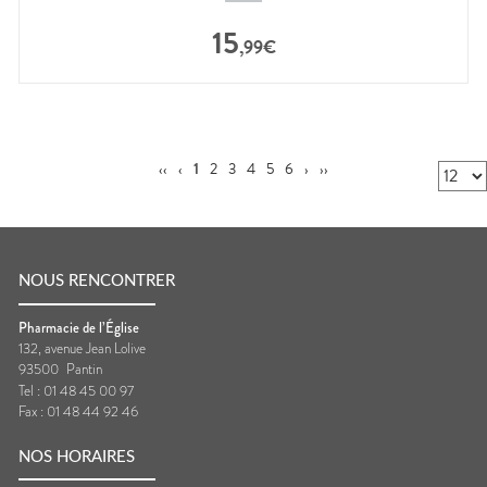
15
,
99
€
‹‹
‹
1
2
3
4
5
6
›
››
NOUS RENCONTRER
Pharmacie de l’Église
132, avenue Jean Lolive
93500
Pantin
Tel :
01 48 45 00 97
Fax :
01 48 44 92 46
NOS HORAIRES