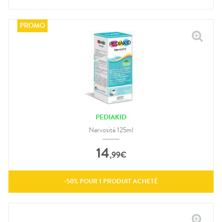
PEDIAKID
Nervosité 125ml
14
,
99
€
-
50
% POUR
1
PRODUIT ACHETÉ