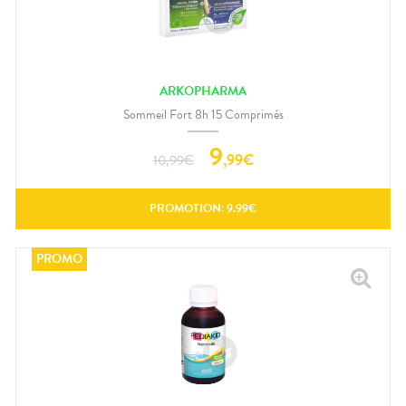
ARKOPHARMA
Sommeil Fort 8h 15 Comprimés
9
,
99
€
10,99
€
PROMOTION:
9.99
€