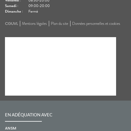
Vendredi
:
08:30-20:00
Samedi
:
09:00-20:00
Dimanche
:
Fermé
CGUVL
Mentions légales
Plan du site
Données personnelles et cookies
EN ADÉQUATION AVEC
ANSM