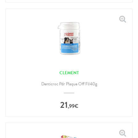
CLEMENT
Denticroc Pdr Plaque Off Fl/40g
21
,
99
€