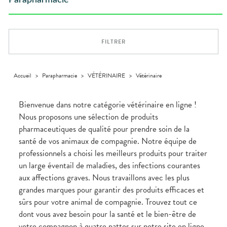
Parapharmacie
Compléments
CORPS-
DISPOSITIFS
D’ORDONNANCE
Trousse à
PHARMACIES
alimentaires
CHEVEUX
MÉDICAUX
pharmacie
DE GARDE
Dispositifs
Cheveux
VOTRE
médicaux
APPLICATION
Corps
DE SANTÉ
FILTRER
Homme
Solaire
Visage
Accueil
>
Parapharmacie
>
VÉTÉRINAIRE
>
Vétérinaire
Bienvenue dans notre catégorie vétérinaire en ligne !
Nous proposons une sélection de produits
pharmaceutiques de qualité pour prendre soin de la
santé de vos animaux de compagnie. Notre équipe de
professionnels a choisi les meilleurs produits pour traiter
un large éventail de maladies, des infections courantes
aux affections graves. Nous travaillons avec les plus
grandes marques pour garantir des produits efficaces et
sûrs pour votre animal de compagnie. Trouvez tout ce
dont vous avez besoin pour la santé et le bien-être de
votre compagnon à quatre pattes sur notre site en ligne.