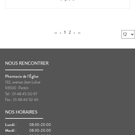
‹‹
‹
1
2
›
››
NOUS RENCONTRER
Pharmacie de l’Église
132, avenue Jean Lolive
93500
Pantin
Tel :
01 48 45 00 97
Fax :
01 48 44 92 46
NOS HORAIRES
Lundi
:
08:30-20:00
Mardi
:
08:30-20:00