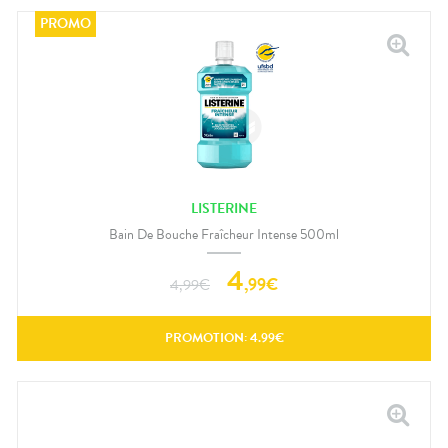
LISTERINE
Bain De Bouche Fraîcheur Intense 500ml
4
,
99
€
4,99
€
PROMOTION:
4.99
€