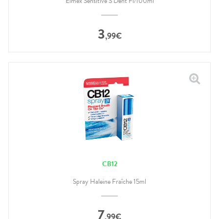
Elmex Sensitive S Dent Fl/100ml
3
,
99
€
CB12
Spray Haleine Fraîche 15ml
7
,
99
€