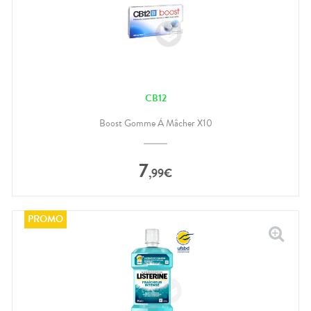
CB12
Boost Gomme À Mâcher X10
7
,
99
€