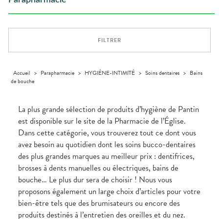
Parapharmacie
Compléments
CORPS-
DISPOSITIFS
D’ORDONNANCE
Trousse à
PHARMACIES
alimentaires
CHEVEUX
MÉDICAUX
pharmacie
DE GARDE
Dispositifs
Cheveux
VOTRE
médicaux
APPLICATION
Corps
DE SANTÉ
FILTRER
Homme
Solaire
Visage
Accueil
>
Parapharmacie
>
HYGIÈNE-INTIMITÉ
>
Soins dentaires
>
Bains
de bouche
La plus grande sélection de produits d’hygiène de Pantin
est disponible sur le site de la Pharmacie de l’Église.
Dans cette catégorie, vous trouverez tout ce dont vous
avez besoin au quotidien dont les soins bucco-dentaires
des plus grandes marques au meilleur prix : dentifrices,
brosses à dents manuelles ou électriques, bains de
bouche… Le plus dur sera de choisir ! Nous vous
proposons également un large choix d’articles pour votre
bien-être tels que des brumisateurs ou encore des
produits destinés à l’entretien des oreilles et du nez.