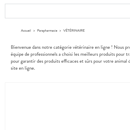
Compléments
CORPS-
DISPOSITIFS
D’ORDONNANCE
Trousse à
PHARMACIES
alimentaires
CHEVEUX
MÉDICAUX
pharmacie
DE GARDE
Dispositifs
Cheveux
VOTRE
médicaux
APPLICATION
Corps
DE SANTÉ
Homme
Accueil
>
Parapharmacie
>
VÉTÉRINAIRE
Solaire
Visage
Bienvenue dans notre catégorie vétérinaire en ligne ! Nous p
équipe de professionnels a choisi les meilleurs produits pour t
pour garantir des produits efficaces et sûrs pour votre animal
site en ligne.