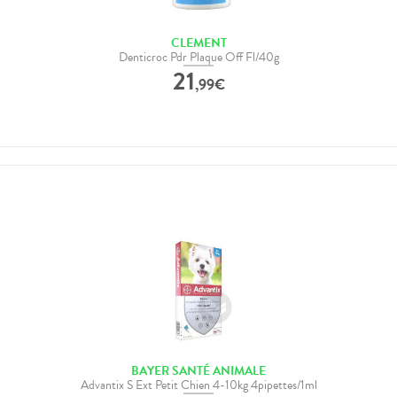
CLEMENT
Denticroc Pdr Plaque Off Fl/40g
21
,
99
€
BAYER SANTÉ ANIMALE
Advantix S Ext Petit Chien 4-10kg 4pipettes/1ml