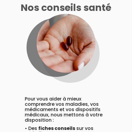
Compléments
CORPS-
DISPOSITIFS
D’ORDONNANCE
Nos conseils santé
Trousse à
PHARMACIES
alimentaires
CHEVEUX
MÉDICAUX
pharmacie
DE GARDE
Dispositifs
Cheveux
VOTRE
médicaux
APPLICATION
Corps
DE SANTÉ
Homme
Solaire
Visage
Pour vous aider à mieux
comprendre vos maladies, vos
médicaments et vos dispositifs
médicaux, nous mettons à votre
disposition :
• Des
fiches conseils
sur vos