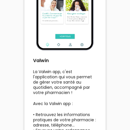
lui expliquer qu'il ne s'agit pas
d'un super-pouvoir... mais
simplement de biologie. 😉🦟
SourcesINSERMANSESCenters
for Disease Control and
Prevention (CDC)
Valwin
La Valwin app, c'est
l'application qui vous permet
de gérer votre santé au
quotidien, accompagné par
votre pharmacien !
Avec la Valwin app :
• Retrouvez les informations
pratiques de votre pharmacie :
adresse, téléphone...