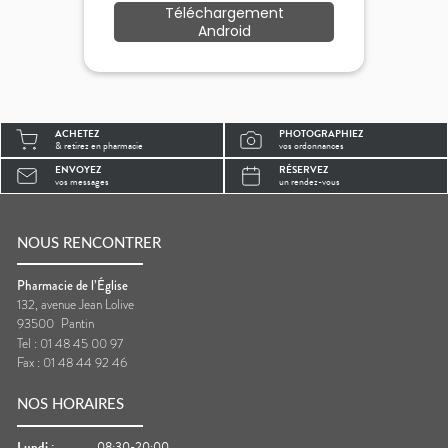
Téléchargement
Android
ACHETEZ
PHOTOGRAPHIEZ
& retirez en pharmacie
vos ordonnances
ENVOYEZ
RÉSERVEZ
vos messages
un rendez-vous
NOUS RENCONTRER
Pharmacie de l’Église
132, avenue Jean Lolive
93500
Pantin
Tel :
01 48 45 00 97
Fax :
01 48 44 92 46
NOS HORAIRES
Lundi
:
08:30-20:00