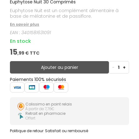
Euphytose Nuit 30 Comprimés
Euphytose Nuit est un complément alimentaire à
base de mélatonine et de passiflore.
En savoir plus
EAN :
3401581631091
En stock
15
,
99
€ TTC
Ajouter au panier
-
1
+
Paiements 100% sécurisés
Colissimo en point relais
À partir de 7,76€
Retrait en pharmacie
Offert
Politique de retour
Satisfait ou remboursé