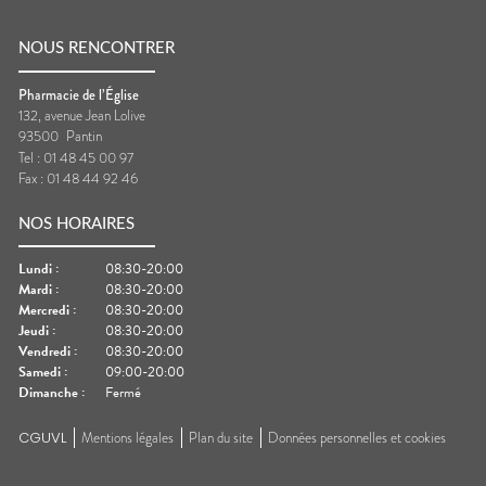
NOUS RENCONTRER
Pharmacie de l’Église
132, avenue Jean Lolive
93500
Pantin
Tel :
01 48 45 00 97
Fax :
01 48 44 92 46
NOS HORAIRES
Lundi
:
08:30-20:00
Mardi
:
08:30-20:00
Mercredi
:
08:30-20:00
Jeudi
:
08:30-20:00
Vendredi
:
08:30-20:00
Samedi
:
09:00-20:00
Dimanche
:
Fermé
CGUVL
Mentions légales
Plan du site
Données personnelles et cookies