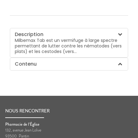
Description
Milbemax Tab est un vermifuge à large spectre
permettant de lutter contre les nématodes (vers
plats) et les cestodes (vers...
Contenu
NOUS RENCONTRER
Pharmacie de l’Église
132, avenue Jean Lolive
93500
Pantin