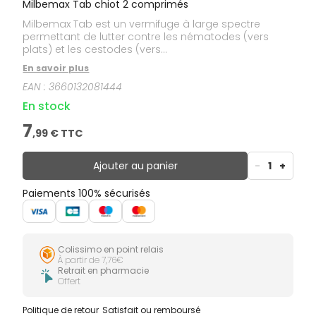
Milbemax Tab chiot 2 comprimés
Milbemax Tab est un vermifuge à large spectre
permettant de lutter contre les nématodes (vers
plats) et les cestodes (vers...
En savoir plus
EAN :
3660132081444
En stock
7
,
99
€ TTC
Ajouter au panier
-
1
+
Paiements 100% sécurisés
Colissimo en point relais
À partir de 7,76€
Retrait en pharmacie
Offert
Politique de retour
Satisfait ou remboursé