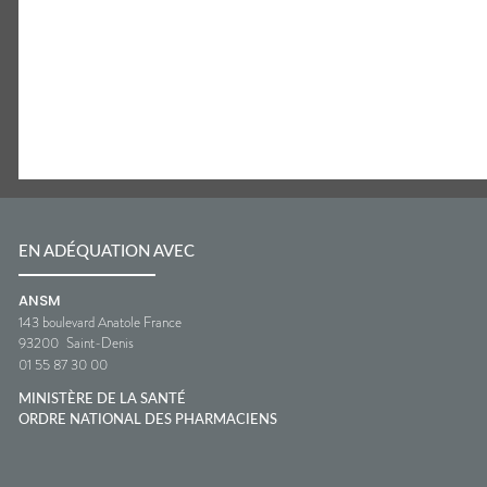
EN ADÉQUATION AVEC
ANSM
143 boulevard Anatole France
93200
Saint-Denis
01 55 87 30 00
MINISTÈRE DE LA SANTÉ
ORDRE NATIONAL DES PHARMACIENS