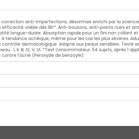
e correction anti-imperfections, désormais enrichi par la scienc
fficacité visible dès 8h*. Anti-boutons, anti-points noirs et 
ité longue-durée. Absorption rapide pour un fini non collant et
à tendance acnéique, même pour les cas les plus sévères. Adul
 contrôle dermatologique. Adapté aux peaux sensibles. Testé
u : I, II, III, IV, V, VI. *Test consommateur, 54 sujets, après 1 app
ue contre l'acné (Peroxyde de benzoyle)