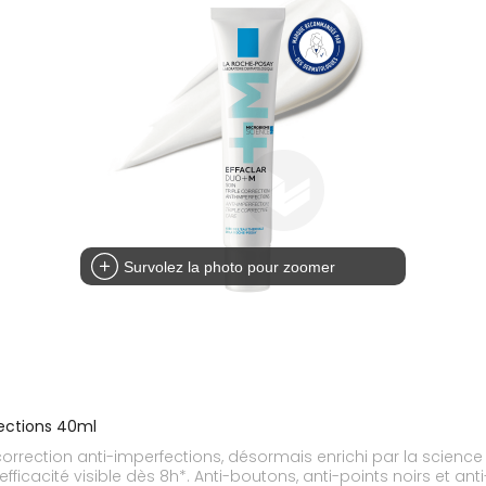
Survolez la photo pour zoomer
fections 40ml
correction anti-imperfections, désormais enrichi par la science
ficacité visible dès 8h*. Anti-boutons, anti-points noirs et an