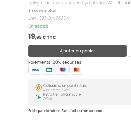
gel-crème frais pour une hydratation 24h et mati
Spécifiquement formulé pour les peaux grasses 
En savoir plus
Hypoallergénique. Non comédogène. Testé sous 
EAN :
3337875863377
plus de 6700 sujets, sur tous les phototypes de peau 
d'entretien après l'arrêt d'un traitement topique
En stock
19
,
99
€ TTC
Ajouter au panier
Paiements 100% sécurisés
Colissimo en point relais
À partir de 7,76€
Retrait en pharmacie
Offert
Politique de retour
Satisfait ou remboursé