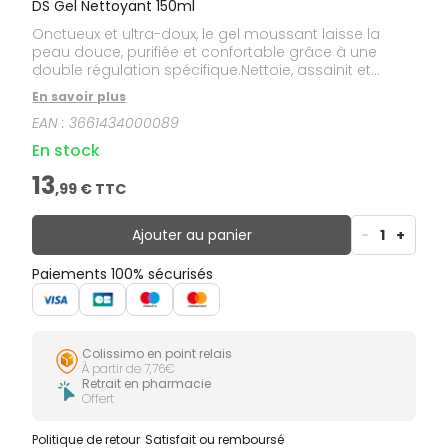
DS Gel Nettoyant 150ml
Onctueux et ultra-doux, le gel moussant laisse la
peau douce, purifiée et confortable grâce à une
double régulation spécifique.Nettoie, assainit et
purifie.
En savoir plus
EAN :
3661434000089
En stock
13
,
99
€ TTC
Ajouter au panier
-
1
+
Paiements 100% sécurisés
Colissimo en point relais
À partir de 7,76€
Retrait en pharmacie
Offert
Politique de retour
Satisfait ou remboursé