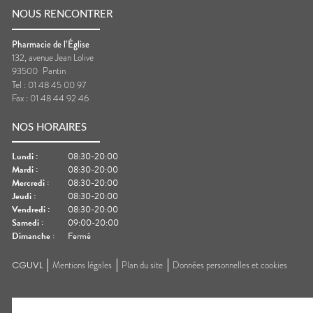
NOUS RENCONTRER
Pharmacie de l’Église
132, avenue Jean Lolive
93500
Pantin
Tel :
01 48 45 00 97
Fax :
01 48 44 92 46
NOS HORAIRES
Lundi
:
08:30-20:00
Mardi
:
08:30-20:00
Mercredi
:
08:30-20:00
Jeudi
:
08:30-20:00
Vendredi
:
08:30-20:00
Samedi
:
09:00-20:00
Dimanche
:
Fermé
CGUVL
Mentions légales
Plan du site
Données personnelles et cookies