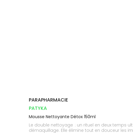
Compléments
CORPS-
DISPOSITIFS
D’ORDONNANCE
Trousse à
PHARMACIES
alimentaires
CHEVEUX
MÉDICAUX
pharmacie
DE GARDE
Dispositifs
Cheveux
VOTRE
médicaux
APPLICATION
Corps
DE SANTÉ
Homme
Solaire
Visage
PARAPHARMACIE
PATYKA
Mousse Nettoyante Détox 150ml
Le double nettoyage : un rituel en deux temps ul
démaquillage. Elle élimine tout en douceur les im