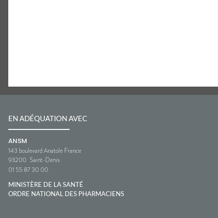
EN ADÉQUATION AVEC
ANSM
143 boulevard Anatole France
93200
Saint-Denis
01 55 87 30 00
MINISTÈRE DE LA SANTÉ
ORDRE NATIONAL DES PHARMACIENS