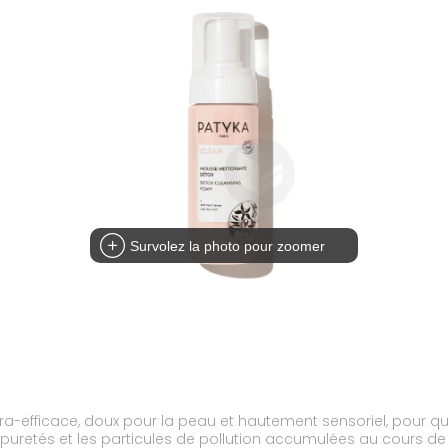
Survolez la photo pour zoomer
tra-efficace, doux pour la peau et hautement sensoriel, pour q
puretés et les particules de pollution accumulées au cours de l