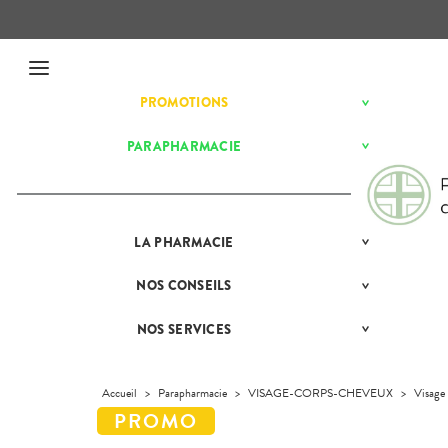
Menu
PROMOTIONS
BÉBÉ-
Etendre
MAMAN
HYGIÈNE-
PARAPHARMACIE
BÉBÉ-
Etendre
Etendre
INTIMITÉ
MAMAN
MATÉRIEL ET
HYGIÈNE-
Bébé-
Etendre
ACCESSOIRES
Maman
INTIMITÉ
MINCEUR-
MATÉRIEL ET
Hygiène
Etendre
SPORT
LA
PRÉSENTATION
PHARMACIE
ACCESSOIRES
- Bien-
Etendre
DE LA
être
PHYTO-
Auto-tests
MINCEUR-
PHARMACIE
Etendre
AROMA-
Intimité
SPORT
NOS
CONSEILS
NOS
Etendre
Contention et
BIO
NOS
-
CONSEILS
Immobilisation
Minceur
PHYTO-
SERVICES
Sexualité
SANTÉ
Etendre
SANTÉ-
AROMA-
NOS SERVICES
PRISE
Etendre
Instruments
Sport
NUTRITION
NOS
Soins
BIO
COMPRENEZ
DE
et
SPÉCIALITÉS
dentaires
VOS
RENDEZ-
VISAGE-
Equipements
SANTÉ-
Bio
MALADIES
Etendre
VOUS
CORPS-
NOS
NUTRITION
Accueil
>
Parapharmacie
>
VISAGE-CORPS-CHEVEUX
>
Visage
Maintien à
Phyto-
CHEVEUX
GAMMES
L'ACTUALITÉ
MESSAGERIE
VÉTÉRINAIRE
Boissons et
domicile
Aroma
SANTÉ
Etendre
SÉCURISÉE
INFORMATIONS
Aliments
Orthopédie
Vétérinaire
VISAGE-
UTILES
VIDÉOS DE
Etendre
SCAN