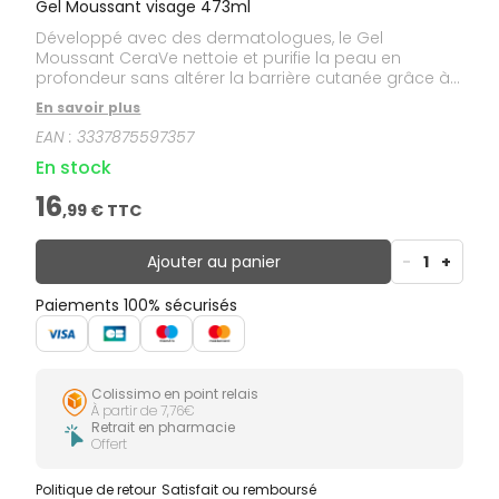
Gel Moussant visage 473ml
Développé avec des dermatologues, le Gel
Moussant CeraVe nettoie et purifie la peau en
profondeur sans altérer la barrière cutanée grâce à
sa formule enrichie aux 3 céramides essentiels et à
En savoir plus
l'acide hyaluronique. Élimine efficacement l'excès de
EAN :
3337875597357
sébum, les impuretés et le maquillage pour un fini
peau doux. Formule idéale dans le cadre d'un usage
En stock
quotidien, en particulier pour les peaux normales à
mixtes et grasses à tendance acnéique. Texture
16
,
99
€ TTC
fraîche et moussante. Visage et cou. Sans parfum.
Hypoallergénique. Non-comédogène.
Ajouter au panier
-
1
+
Paiements 100% sécurisés
Colissimo en point relais
À partir de 7,76€
Retrait en pharmacie
Offert
Politique de retour
Satisfait ou remboursé