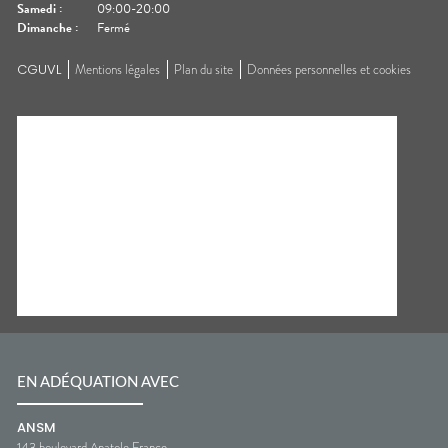
Samedi
:
09:00-20:00
Dimanche
:
Fermé
CGUVL
Mentions légales
Plan du site
Données personnelles et cookies
EN ADÉQUATION AVEC
ANSM
143 boulevard Anatole France