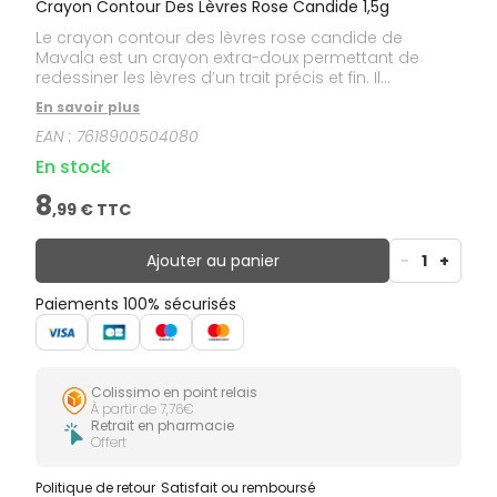
Crayon Contour Des Lèvres Rose Candide 1,5g
Le crayon contour des lèvres rose candide de
Mavala est un crayon extra-doux permettant de
redessiner les lèvres d’un trait précis et fin. Il
empêche le rouge à lèvres de déborder. Un crayon
En savoir plus
au tracé velours qui évite le dessèchement des
EAN :
7618900504080
lèvres.
En stock
8
,
99
€ TTC
Ajouter au panier
-
1
+
Paiements 100% sécurisés
Colissimo en point relais
À partir de 7,76€
Retrait en pharmacie
Offert
Politique de retour
Satisfait ou remboursé