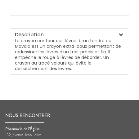
Description
Le crayon contour des lèvres brun tendre de
Mavala est un crayon extra-doux permettant de
redessiner les lèvres d’un trait précis et fin. Il
empêche le rouge à lèvres de déborder. Un
crayon au tracé velours qui évite le
dessèchement des lèvres.
NOUS RENCONTRER
Pharmacie de l’Église
132, avenue Jean Lolive