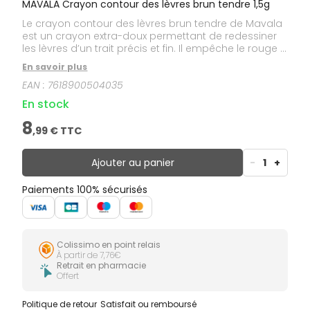
MAVALA Crayon contour des lèvres brun tendre 1,5g
Le crayon contour des lèvres brun tendre de Mavala
est un crayon extra-doux permettant de redessiner
les lèvres d’un trait précis et fin. Il empêche le rouge à
lèvres de déborder. Un crayon au tracé velours qui
En savoir plus
évite le dessèchement des lèvres.
EAN :
7618900504035
En stock
8
,
99
€ TTC
Ajouter au panier
-
1
+
Paiements 100% sécurisés
Colissimo en point relais
À partir de 7,76€
Retrait en pharmacie
Offert
Politique de retour
Satisfait ou remboursé