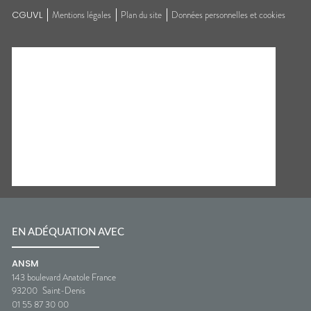
CGUVL
Mentions légales
Plan du site
Données personnelles et cookies
EN ADÉQUATION AVEC
ANSM
143 boulevard Anatole France
93200
Saint-Denis
01 55 87 30 00