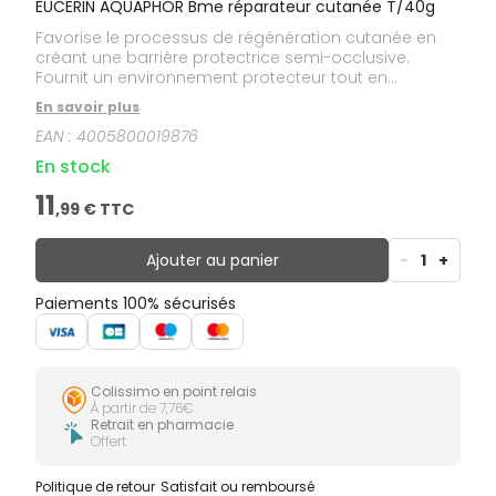
EUCERIN AQUAPHOR Bme réparateur cutanée T/40g
Favorise le processus de régénération cutanée en
créant une barrière protectrice semi-occlusive.
Fournit un environnement protecteur tout en
permettant le passage naturel de l'air et de
En savoir plus
l'humidité. Aide à réduire le temps nécessaire à la
EAN :
4005800019876
reconstruction de la peau. Tolérance cutanée
cliniquement prouvée. Non comédogène.
En stock
11
,
99
€ TTC
Ajouter au panier
-
1
+
Paiements 100% sécurisés
Colissimo en point relais
À partir de 7,76€
Retrait en pharmacie
Offert
Politique de retour
Satisfait ou remboursé