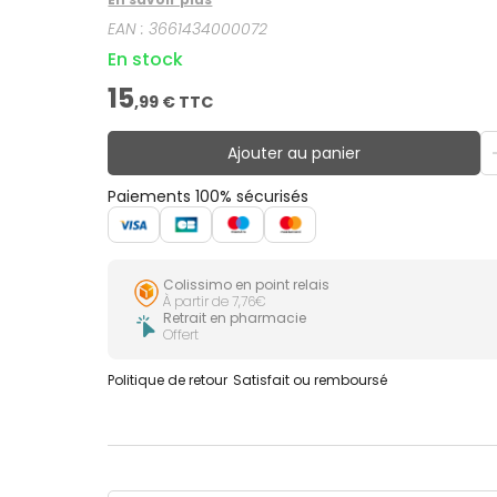
EAN :
3661434000072
En stock
15
,
99
€ TTC
Ajouter au panier
Paiements 100% sécurisés
Colissimo en point relais
À partir de 7,76€
Retrait en pharmacie
Offert
Politique de retour
Satisfait ou remboursé