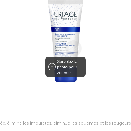
Survolez la
photo pour
zoomer
quée, élimine les impuretés, diminue les squames et les rougeurs