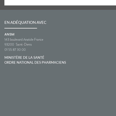
EN ADÉQUATION AVEC
ANSM
143 boulevard Anatole France
93200
Saint-Denis
01 55 87 30 00
MINISTÈRE DE LA SANTÉ
ORDRE NATIONAL DES PHARMACIENS