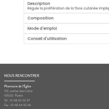
Description
Régule la prolifération de la flore cutanée impl
Composition
Mode d'emploi
Conseil d'utilisation
NOUS RENCONTRER
Pharmacie de l’Église
132, avenue Jean Lolive
93500
Pantin
Tel :
01 48 45 00 97
Fax :
01 48 44 92 46