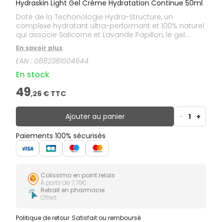
Hydraskin Light Gel Crème Hydratation Continue 50ml
Doté de la Techonologie Hydra-Structure, un
complexe hydratant ultra-performant et 100% naturel
qui associe Salicorne et Lavande Papillon, le gel
crème Hydraskin&nbsp;light de Darphin réactive les
En savoir plus
mécanismes naturels d'hydratation et préserve les
EAN :
0882381004644
réserves en eau de la peau.
En stock
49
,
26
€ TTC
Ajouter au panier
-
1
+
Paiements 100% sécurisés
Colissimo en point relais
À partir de 7,76€
Retrait en pharmacie
Offert
Politique de retour
Satisfait ou remboursé