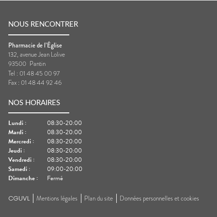
NOUS RENCONTRER
Pharmacie de l’Église
132, avenue Jean Lolive
93500
Pantin
Tel :
01 48 45 00 97
Fax :
01 48 44 92 46
NOS HORAIRES
Lundi
:
08:30-20:00
Mardi
:
08:30-20:00
Mercredi
:
08:30-20:00
Jeudi
:
08:30-20:00
Vendredi
:
08:30-20:00
Samedi
:
09:00-20:00
Dimanche
:
Fermé
CGUVL
Mentions légales
Plan du site
Données personnelles et cookies