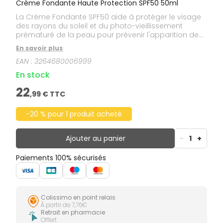
Crème Fondante Haute Protection SPF50 50ml
La Crème Fondante SPF50 aide à protéger le visage
des rayons du soleil et du photo-vieillissement
prématuré de la peau pour prévenir l'apparition des
taches. Sa texture fondante enveloppe le visage
En savoir plus
avec un fini évanescent. Son parfum d'évasion aux
EAN :
3264680006999
notes d'Orange douce, de Tiaré et de Vanille est une
irrésistible invitation à profiter de l'été. Soin formulé et
En stock
fabriqué en France.
22
,
99
€ TTC
-20 % pour 1 produit acheté
Ajouter au panier
-
1
+
Paiements 100% sécurisés
Colissimo en point relais
À partir de 7,76€
Retrait en pharmacie
Offert