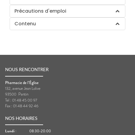
Précautions d'emploi
Contenu
NOUS RENCONTRER
Pharmacie de l’Église
132, avenue Jean Lolive
93500
Pantin
Tel :
01 48 45 00 97
Fax :
01 48 44 92 46
NOS HORAIRES
Lundi
:
08:30-20:00