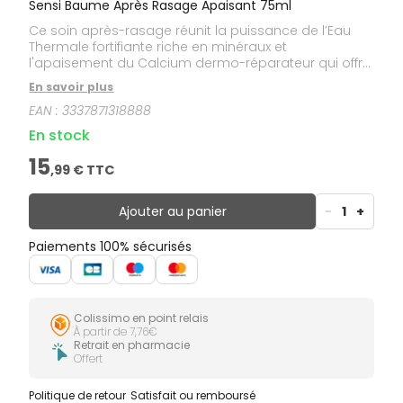
Sensi Baume Après Rasage Apaisant 75ml
Ce soin après-rasage réunit la puissance de l’Eau
Thermale fortifiante riche en minéraux et
l'apaisement du Calcium dermo-réparateur qui offre
à votre peau une double action peau sensible :
En savoir plus
Apaisement SOS immédiat. Fortification rasage
EAN :
3337871318888
après rasage.Votre peau est fortifiée, moins réactive
aux agressions du rasoir.
En stock
15
,
99
€ TTC
Ajouter au panier
-
1
+
Paiements 100% sécurisés
Colissimo en point relais
À partir de 7,76€
Retrait en pharmacie
Offert
Politique de retour
Satisfait ou remboursé