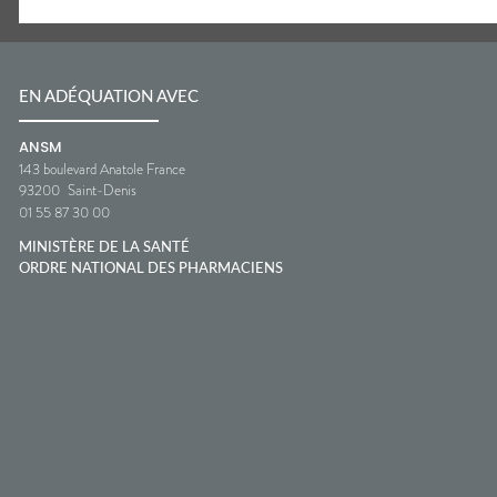
EN ADÉQUATION AVEC
ANSM
143 boulevard Anatole France
93200
Saint-Denis
01 55 87 30 00
MINISTÈRE DE LA SANTÉ
ORDRE NATIONAL DES PHARMACIENS