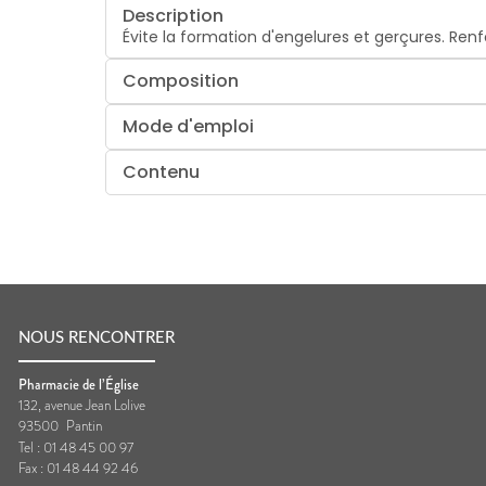
Description
Évite la formation d'engelures et gerçures. Renf
Composition
Mode d'emploi
Contenu
NOUS RENCONTRER
Pharmacie de l’Église
132, avenue Jean Lolive
93500
Pantin
Tel :
01 48 45 00 97
Fax :
01 48 44 92 46