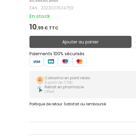
EAN :
3323037604759
En stock
10
,
99
€ TTC
Ajouter au panier
Paiements 100% sécurisés
Colissimo en point relais
À partir de 7,76€
Retrait en pharmacie
Offert
Politique de retour
Satisfait ou remboursé