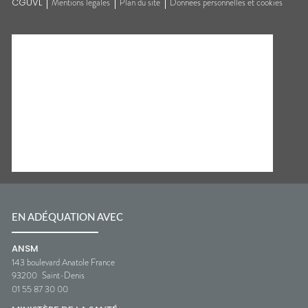
CGUVL
Mentions légales
Plan du site
Données personnelles et cookies
EN ADÉQUATION AVEC
ANSM
143 boulevard Anatole France
93200
Saint-Denis
01 55 87 30 00