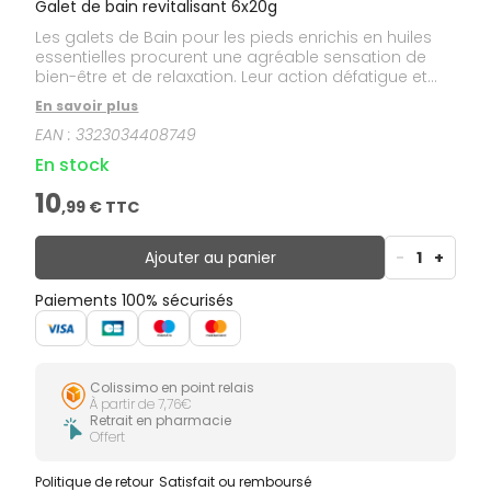
Galet de bain revitalisant 6x20g
Les galets de Bain pour les pieds enrichis en huiles
essentielles procurent une agréable sensation de
bien-être et de relaxation. Leur action défatigue et
stimule la microcirculation de la voûte plantaire.
En savoir plus
Action instantanée; dès le premier bain, les pieds
EAN :
3323034408749
sont rafraîchis et délassés.
En stock
10
,
99
€ TTC
Ajouter au panier
-
1
+
Paiements 100% sécurisés
Colissimo en point relais
À partir de 7,76€
Retrait en pharmacie
Offert
Politique de retour
Satisfait ou remboursé