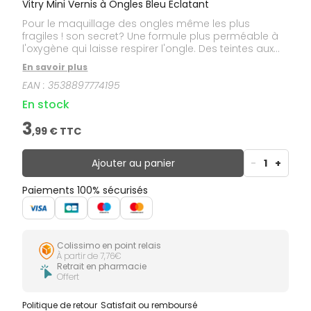
Vitry Mini Vernis à Ongles Bleu Eclatant
Pour le maquillage des ongles même les plus
fragiles ! son secret? Une formule plus perméable à
l'oxygène qui laisse respirer l'ongle. Des teintes aux
couleurs pures et éclatantes pour une tenue et
En savoir plus
brillance extrême. Un pinceau plat pour une
EAN :
3538897774195
application précise ultra facile. Formulation épurée
pour une meilleure innocuité: 0% dibutyle de phtalate,
En stock
formaldéhyde, camphre, nickel, toluène, gluten,
parabène.
3
,
99
€ TTC
Ajouter au panier
-
1
+
Paiements 100% sécurisés
Colissimo en point relais
À partir de 7,76€
Retrait en pharmacie
Offert
Politique de retour
Satisfait ou remboursé