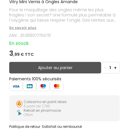
Vitry Mini Vernis à Ongles Amande
Pour le maquillage des ongles même les plus
fragiles ! son secret? Une formule plus perméable à
l'oxygène qui laisse respirer l'ongle. Des teintes aux
couleurs pures et éclatantes pour une tenue et
En savoir plus
brillance extrême. Un pinceau plat pour une
EAN :
3538897775079
application précise ultra facile. Formulation épurée
pour une meilleure innocuité: 0% dibutyle de phtalate,
En stock
formaldéhyde, camphre, nickel, toluène, gluten,
parabène.
3
,
99
€ TTC
Ajouter au panier
-
1
+
Paiements 100% sécurisés
Colissimo en point relais
À partir de 7,76€
Retrait en pharmacie
Offert
Politique de retour
Satisfait ou remboursé