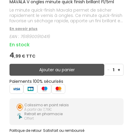
MAVALA V ongles minute quick finish brillant Fl/5ml
Le minute quick-finish Mavala permet de sécher
rapidement le vernis à ongles. Ce minute quick-finish
favorise un séchage rapide, apporte un fini brillant et
protège le vernis à ongles contre l'écaillement.
En savoir plus
EAN :
7618900910416
En stock
4
,
99
€ TTC
Ajouter au panier
-
1
+
Paiements 100% sécurisés
Colissimo en point relais
À partir de 7,76€
Retrait en pharmacie
Offert
Politique de retour
Satisfait ou remboursé