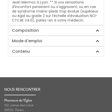
Jean Mermoz à Lyon. ** Si vos sensations
d'inconfort persistent ou s'aggravent, ou en cas
de syndrome mains-pieds trop évolué (supérieur
ou égal au grade 2 sur l’échelle d’évaluation NCI-
CTCAE V4.0), parlez-en à votre médecin.
Composition
Mode d'emploi
Contenu
NOUS RENCONTRER
Pharmacie de l’Église
132, avenue Jean Lolive
93500
Pantin