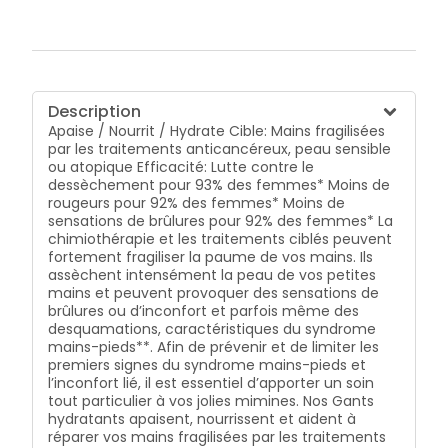
fraîcheur et d’apaisement est immédiate en les
enfilant, et vous pouvez masser vos mains, une fois
vos Gants de Soin retirés, pour faire pénétrer
l’excédent de sérum. Inutile de rincer après
l’application, vos mains sont de nouveau
immédiatement d’attaque ! Pour des raisons
Description
d’hygiène évidentes pour vos mains fragiles, les
Apaise / Nourrit / Hydrate Cible: Mains fragilisées
Gants de Soin sont à usage unique. Ces gants
par les traitements anticancéreux, peau sensible
correspondent à une taille 10, soit une taille XL. >
ou atopique Efficacité: Lutte contre le
Moins de sensations d'inconfort pour 86% des
dessèchement pour 93% des femmes* Moins de
femmes* > Diminution des signes de desquamation
rougeurs pour 92% des femmes* Moins de
pour 100% des femmes* > Une peau plus hydratée,
sensations de brûlures pour 92% des femmes* La
plus douce, plus nourrie et plus apaisée pour 100%
chimiothérapie et les traitements ciblés peuvent
des femmes* * Etude multicentrique réalisée sur 70
fortement fragiliser la paume de vos mains. Ils
femmes sous traitements anti-cancéreux au Centre
assèchent intensément la peau de vos petites
de Lutte Contre le Cancer Léon Bérard et l’Hôpital
mains et peuvent provoquer des sensations de
Privé Jean Mermoz à Lyon. ** Si vos sensations
brûlures ou d’inconfort et parfois même des
d'inconfort persistent ou s'aggravent, ou en cas de
desquamations, caractéristiques du syndrome
syndrome mains-pieds trop évolué (supérieur ou
mains-pieds**. Afin de prévenir et de limiter les
égal au grade 2 sur l’échelle d’évaluation NCI-CTCAE
premiers signes du syndrome mains-pieds et
V4.0), parlez-en à votre médecin.
l’inconfort lié, il est essentiel d’apporter un soin
tout particulier à vos jolies mimines. Nos Gants
hydratants apaisent, nourrissent et aident à
réparer vos mains fragilisées par les traitements