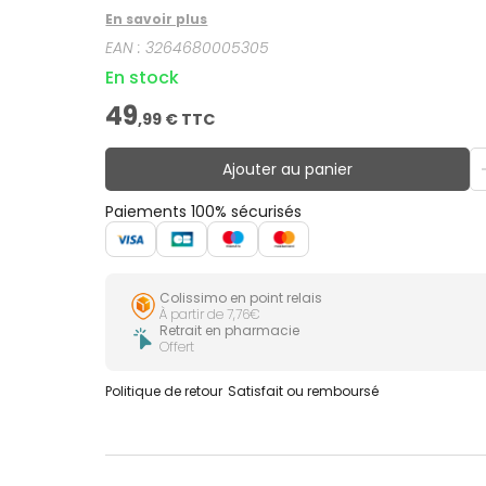
En savoir plus
EAN :
3264680005305
En stock
49
,
99
€ TTC
Ajouter au panier
Paiements 100% sécurisés
Colissimo en point relais
À partir de 7,76€
Retrait en pharmacie
Offert
Politique de retour
Satisfait ou remboursé