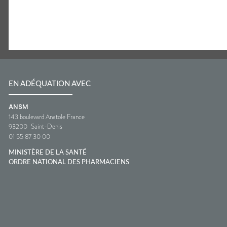
EN ADÉQUATION AVEC
ANSM
143 boulevard Anatole France
93200
Saint-Denis
01 55 87 30 00
MINISTÈRE DE LA SANTÉ
ORDRE NATIONAL DES PHARMACIENS