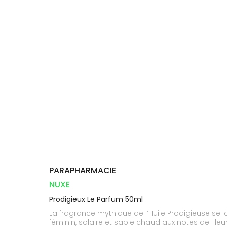
Compléments
CORPS-
DISPOSITIFS
D’ORDONNANCE
Trousse à
PHARMACIES
alimentaires
CHEVEUX
MÉDICAUX
pharmacie
DE GARDE
Dispositifs
Cheveux
VOTRE
médicaux
APPLICATION
Corps
DE SANTÉ
Homme
Solaire
Visage
PARAPHARMACIE
NUXE
Prodigieux Le Parfum 50ml
La fragrance mythique de l’Huile Prodigieuse se 
féminin, solaire et sable chaud aux notes de Fleur