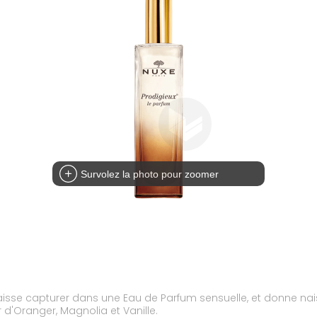
Survolez la photo pour zoomer
laisse capturer dans une Eau de Parfum sensuelle, et donne na
 d'Oranger, Magnolia et Vanille.