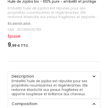
Huile de Jojoba bio - 100% pure - embellit et protège
EmbellitL'huile de jojoba est réputée pour ses
propriétés nourrissantes et régénérantes. Elle
redonne élasticité aux peaux fragilisées et apporte
souplesse et brillance aux cheveux.
En savoir plus
EAN :
3517360015799
Épuisé
9
,
99
€ TTC
Description
EmbellitL'huile de jojoba est réputée pour ses
propriétés nourrissantes et régénérantes. Elle
redonne élasticité aux peaux fragilisées et
apporte souplesse et brillance aux cheveux.
Composition