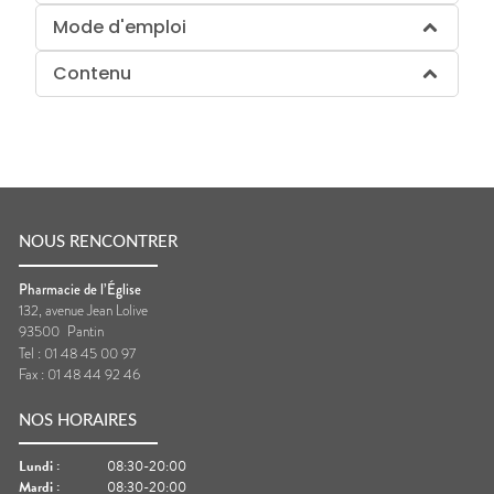
Mode d'emploi
Contenu
NOUS RENCONTRER
Pharmacie de l’Église
132, avenue Jean Lolive
93500
Pantin
Tel :
01 48 45 00 97
Fax :
01 48 44 92 46
NOS HORAIRES
Lundi
:
08:30-20:00
Mardi
:
08:30-20:00