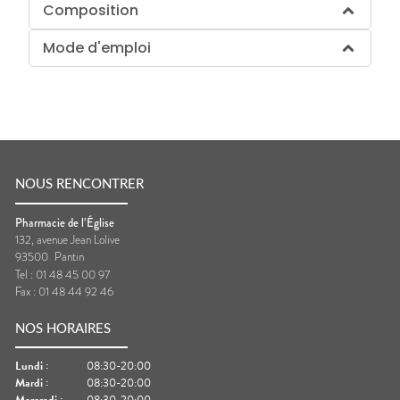
Composition
Mode d'emploi
NOUS RENCONTRER
Pharmacie de l’Église
132, avenue Jean Lolive
93500
Pantin
Tel :
01 48 45 00 97
Fax :
01 48 44 92 46
NOS HORAIRES
Lundi
:
08:30-20:00
Mardi
:
08:30-20:00