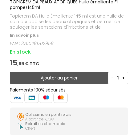
TOPICREM DA PEAUX ATOPIQUES Huile émolliente Fl
pompe/145ml
Topicrem DA Huile Émolliente 145 ml est une huile de
soin qui apaise les peaux atopiques et permet de
soulager les sensations d'irritations et de
démangeaisons. Cette huile émolliente est
En savoir plus
spécialement formulée pour les peaux très sèches et
EAN :
3700281702958
atopiques du nourrisson, de l'enfant et de l'adulte.
Elle permet de relipider la peau et de l'hydrater
En stock
durant 24h. Formulée sans parfum, sans
conservateur, sans paraben, sans silicone.
15
,
99
€ TTC
Hypoallergénique. Testée sous contrôle
dermatologique et pédiatrique.
Ajouter au panier
-
1
+
Paiements 100% sécurisés
Colissimo en point relais
À partir de 7,76€
Retrait en pharmacie
Offert