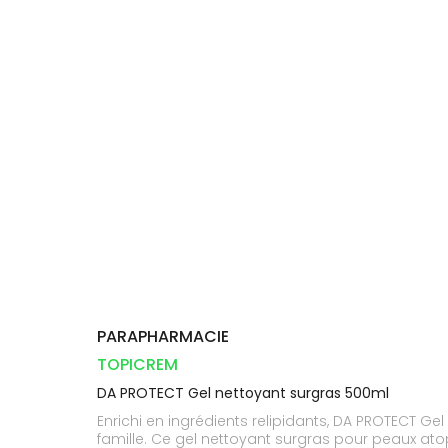
Compléments
CORPS-
DISPOSITIFS
D’ORDONNANCE
Trousse à
PHARMACIES
alimentaires
CHEVEUX
MÉDICAUX
pharmacie
DE GARDE
Dispositifs
Cheveux
VOTRE
médicaux
APPLICATION
Corps
DE SANTÉ
Homme
Solaire
Visage
PARAPHARMACIE
TOPICREM
DA PROTECT Gel nettoyant surgras 500ml
Enrichi en ingrédients relipidants, DA PROTECT Ge
famille. Ce gel nettoyant surgras pour peaux atop