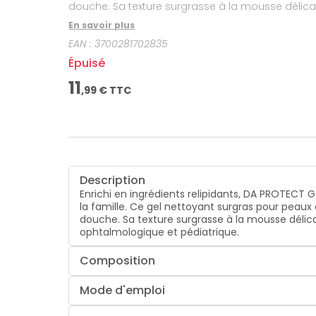
douche. Sa texture surgrasse à la mousse délica
ophtalmologique et pédiatrique.
En savoir plus
EAN :
3700281702835
Épuisé
11
,
99
€ TTC
Description
Enrichi en ingrédients relipidants,
DA PROTECT
G
la famille. Ce gel nettoyant surgras pour peau
douche. Sa texture surgrasse à la mousse délica
ophtalmologique et pédiatrique.
Composition
Mode d'emploi