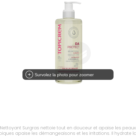
Survolez la photo pour zoomer
l Nettoyant Surgras nettoie tout en douceur et apaise les peaux
iques apaise les démangeaisons et les irritations. Il hydrate l