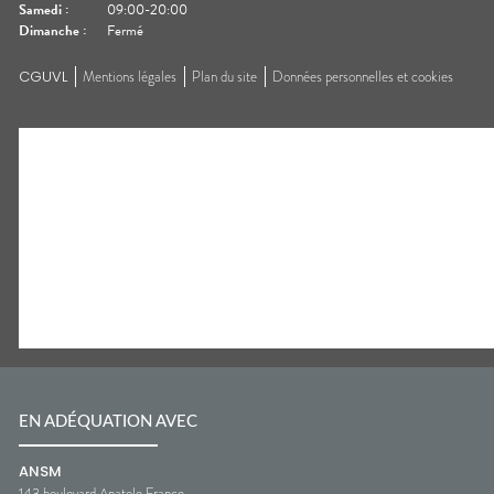
Samedi
:
09:00-20:00
Dimanche
:
Fermé
CGUVL
Mentions légales
Plan du site
Données personnelles et cookies
EN ADÉQUATION AVEC
ANSM
143 boulevard Anatole France