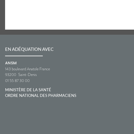
EN ADÉQUATION AVEC
ANSM
143 boulevard Anatole France
93200
Saint-Denis
01 55 87 30 00
MINISTÈRE DE LA SANTÉ
ORDRE NATIONAL DES PHARMACIENS