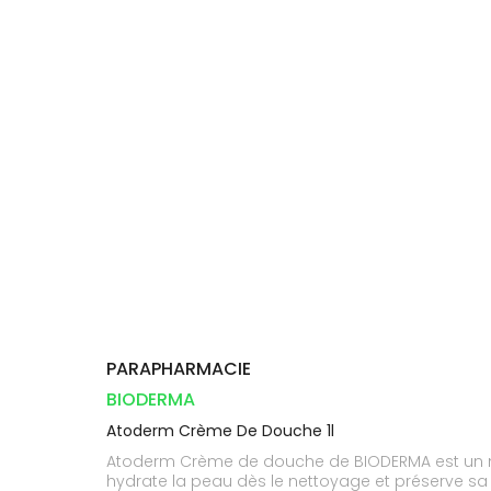
Compléments
CORPS-
DISPOSITIFS
D’ORDONNANCE
Trousse à
PHARMACIES
alimentaires
CHEVEUX
MÉDICAUX
pharmacie
DE GARDE
Dispositifs
Cheveux
VOTRE
médicaux
APPLICATION
Corps
DE SANTÉ
Homme
Solaire
Visage
PARAPHARMACIE
BIODERMA
Atoderm Crème De Douche 1l
Atoderm Crème de douche de BIODERMA est un net
hydrate la peau dès le nettoyage et préserve s