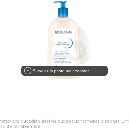
Survolez la photo pour zoomer
toyant quotidien destiné aux peaux normales à sèches. Enric
a santé durablement.