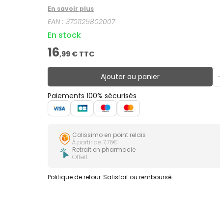
En savoir plus
EAN :
3701129802007
En stock
16
,
99
€ TTC
Ajouter au panier
Paiements 100% sécurisés
Colissimo en point relais
À partir de 7,76€
Retrait en pharmacie
Offert
Politique de retour
Satisfait ou remboursé