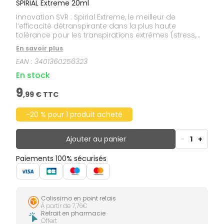
SPIRIAL Extreme 20ml
Innovation SVR : Spirial Extreme, le meilleur de
l’efficacité détranspirante dans la plus haute
tolérance pour les transpirations extrêmes (stress,
humidité, sport, prise de médicaments…). Il régule la
En savoir plus
transpiration dès la 1ère application grâce à sa
EAN :
3401360256323
formule hautement concentrée en agents sudo-
régulateurs pour réguler la transpiration, absorber
En stock
l’humidité et lutter contre les mauvaises odeurs.
9
,
99
€ TTC
-20 % pour 1 produit acheté
Ajouter au panier
-
1
+
Paiements 100% sécurisés
Colissimo en point relais
À partir de 7,76€
Retrait en pharmacie
Offert