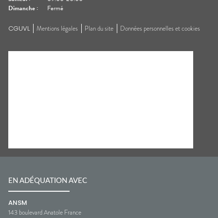
Dimanche
:
Fermé
CGUVL
Mentions légales
Plan du site
Données personnelles et cookies
EN ADÉQUATION AVEC
ANSM
143 boulevard Anatole France