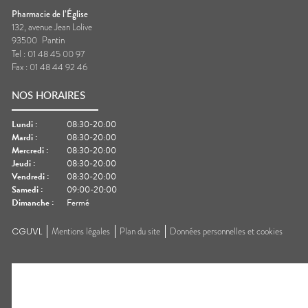
Pharmacie de l’Église
132, avenue Jean Lolive
93500
Pantin
Tel :
01 48 45 00 97
Fax :
01 48 44 92 46
NOS HORAIRES
Lundi
:
08:30-20:00
Mardi
:
08:30-20:00
Mercredi
:
08:30-20:00
Jeudi
:
08:30-20:00
Vendredi
:
08:30-20:00
Samedi
:
09:00-20:00
Dimanche
:
Fermé
CGUVL
Mentions légales
Plan du site
Données personnelles et cookies