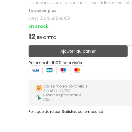
pour soulager efficacement, immédiatement et d
En savoir plus
EAN :
3701056800169
En stock
12
,
99
€ TTC
Ajouter au panier
Paiements 100% sécurisés
Colissimo en point relais
À partir de 7,76€
Retrait en pharmacie
Offert
Politique de retour
Satisfait ou remboursé