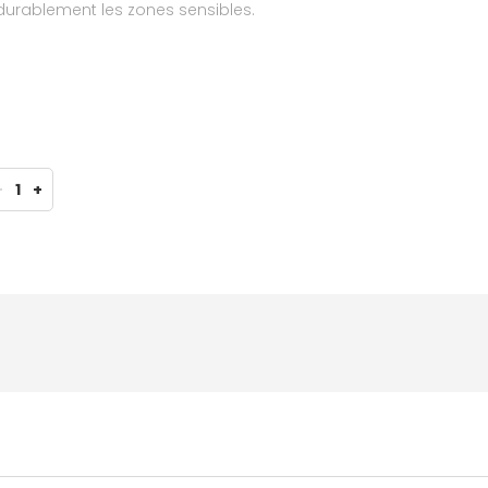
urablement les zones sensibles.
-
1
+