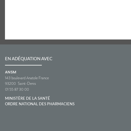
EN ADÉQUATION AVEC
ANSM
143 boulevard Anatole France
93200
Saint-Denis
01 55 87 30 00
MINISTÈRE DE LA SANTÉ
ORDRE NATIONAL DES PHARMACIENS