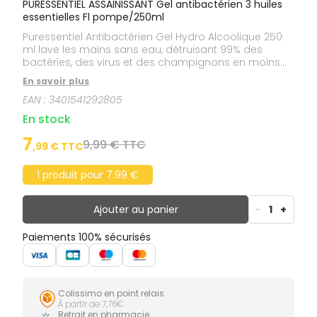
PURESSENTIEL ASSAINISSANT Gel antibactérien 3 huiles
essentielles Fl pompe/250ml
Puressentiel Antibactérien Gel Hydro Alcoolique 250
ml lave les mains sans eau, détruisant 99% des
bactéries, des virus et des champignons en moins
d'une minute. Sans savon, sans rinçage, il est
En savoir plus
composé de 76% d'alcool végétal, de 3 huiles
EAN :
3401541292805
essentielles : citron, lavandin, tea tree dont les
propriétés sont anti-infectieuses, et d'aloe vera aux
En stock
vertus anti-desséchantes. Efficace dès la première
minute, le gel hydro alcoolique Puressentiel a une
7
9,99 € TTC
,
99
€ TTC
triple action : action anti-bactérienne, action anti-
virale, action anti-fongique.
1 produit pour 7.99 €
Ajouter au panier
-
1
+
Paiements 100% sécurisés
Colissimo en point relais
À partir de 7,76€
Retrait en pharmacie