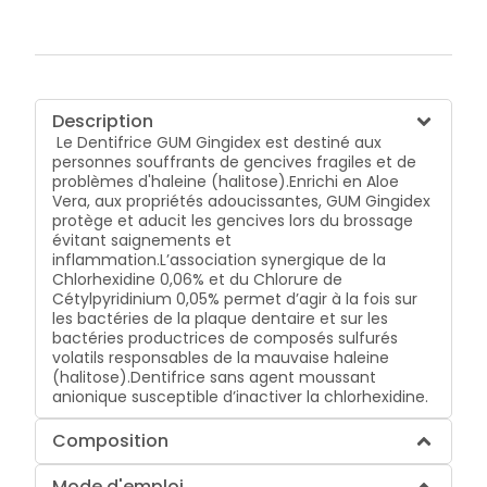
Description
Le Dentifrice GUM Gingidex est destiné aux
personnes souffrants de gencives fragiles et de
problèmes d'haleine (halitose).Enrichi en Aloe
Vera, aux propriétés adoucissantes, GUM Gingidex
protège et aducit les gencives lors du brossage
évitant saignements et
inflammation.L’association synergique de la
Chlorhexidine 0,06% et du Chlorure de
Cétylpyridinium 0,05% permet d’agir à la fois sur
les bactéries de la plaque dentaire et sur les
bactéries productrices de composés sulfurés
volatils responsables de la mauvaise haleine
(halitose).Dentifrice sans agent moussant
anionique susceptible d’inactiver la chlorhexidine.
Composition
Mode d'emploi