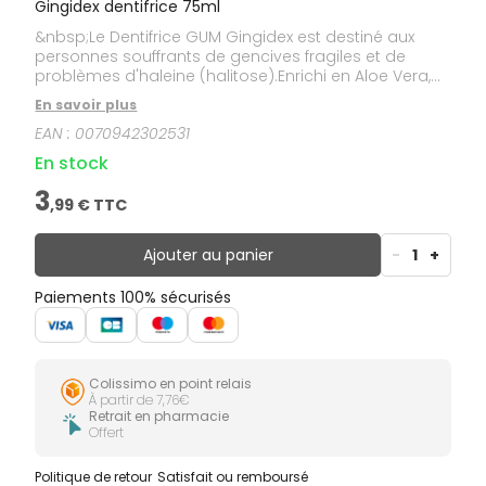
Gingidex dentifrice 75ml
&nbsp;Le Dentifrice GUM Gingidex est destiné aux
personnes souffrants de gencives fragiles et de
problèmes d'haleine (halitose).Enrichi en Aloe Vera,
aux propriétés adoucissantes, GUM Gingidex protège
En savoir plus
et aducit les gencives lors du brossage évitant
EAN :
0070942302531
saignements et inflammation.L’association
synergique de la Chlorhexidine 0,06% et du Chlorure
En stock
de Cétylpyridinium 0,05% permet d’agir à la fois sur
les bactéries de la plaque dentaire et sur les
3
,
99
€ TTC
bactéries productrices de composés sulfurés volatils
responsables de la mauvaise haleine
(halitose).Dentifrice sans agent moussant anionique
Ajouter au panier
-
1
+
susceptible d’inactiver la chlorhexidine.&nbsp;
Paiements 100% sécurisés
Colissimo en point relais
À partir de 7,76€
Retrait en pharmacie
Offert
Politique de retour
Satisfait ou remboursé