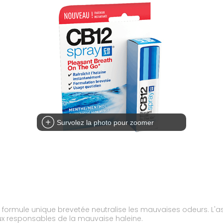
Survolez la photo pour zoomer
a formule unique brevetée neutralise les mauvaises odeurs. L'as
x responsables de la mauvaise haleine.