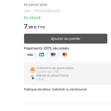
En savoir plus
EAN :
3700343900292
En stock
7
,
99
€ TTC
Ajouter au panier
Paiements 100% sécurisés
Colissimo en point relais
À partir de 7,76€
Retrait en pharmacie
Offert
Politique de retour
Satisfait ou remboursé