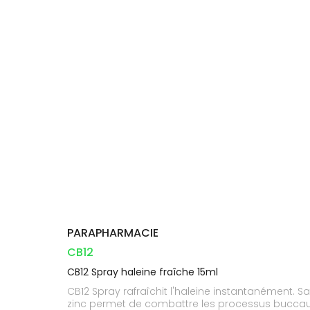
Compléments
CORPS-
DISPOSITIFS
D’ORDONNANCE
Trousse à
PHARMACIES
alimentaires
CHEVEUX
MÉDICAUX
pharmacie
DE GARDE
Dispositifs
Cheveux
VOTRE
médicaux
APPLICATION
Corps
DE SANTÉ
Homme
Solaire
Visage
PARAPHARMACIE
CB12
CB12 Spray haleine fraîche 15ml
CB12 Spray rafraîchit l'haleine instantanément. S
zinc permet de combattre les processus buccau