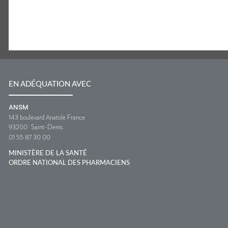
EN ADÉQUATION AVEC
ANSM
143 boulevard Anatole France
93200
Saint-Denis
01 55 87 30 00
MINISTÈRE DE LA SANTÉ
ORDRE NATIONAL DES PHARMACIENS