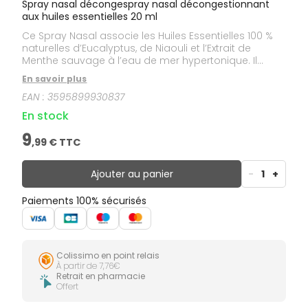
Spray nasal décongespray nasal décongestionnant
aux huiles essentielles 20 ml
Ce Spray Nasal associe les Huiles Essentielles 100 %
naturelles d’Eucalyptus, de Niaouli et l’Extrait de
Menthe sauvage à l’eau de mer hypertonique. Il
décongestionne et aide à purifier les voies nasales
En savoir plus
sans les assécher. Il fluidifie les sécrétions nasales
EAN :
3595899930837
pour faciliter leur évacuation contribuant ainsi à
éliminer les virus et bactéries tout en évitant la
En stock
propagation de l’infection. L’Extrait de Menthe
sauvage apporte une sensation de fraîcheur
9
,
99
€ TTC
immédiate. Produit utilisé en traitement
symptomatique de la congestion nasale,
notamment en cas de rhume, rhinosinusite, ou rhinite
Ajouter au panier
-
1
+
allergique.
Paiements 100% sécurisés
Colissimo en point relais
À partir de 7,76€
Retrait en pharmacie
Offert