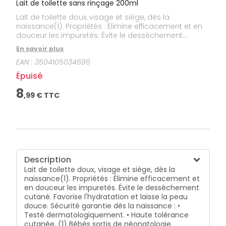
Lait de toilette sans rinçage 200ml
Lait de toilette doux, visage et siège, dès la
naissance(1). Propriétés : Élimine efficacement et en
douceur les impuretés. Évite le dessèchement
cutané. Favorise l'hydratation et laisse la peau
En savoir plus
douce. Sécurité garantie dès la naissance : • Testé
EAN :
3504105034696
dermatologiquement. • Haute tolérance cutanée. (1)
Bébés sortis de néonatologie.
Épuisé
8
,
99
€ TTC
Description
Lait de toilette doux, visage et siège, dès la
naissance(1). Propriétés : Élimine efficacement et
en douceur les impuretés. Évite le dessèchement
cutané. Favorise l'hydratation et laisse la peau
douce. Sécurité garantie dès la naissance : •
Testé dermatologiquement. • Haute tolérance
cutanée. (1) Bébés sortis de néonatologie.