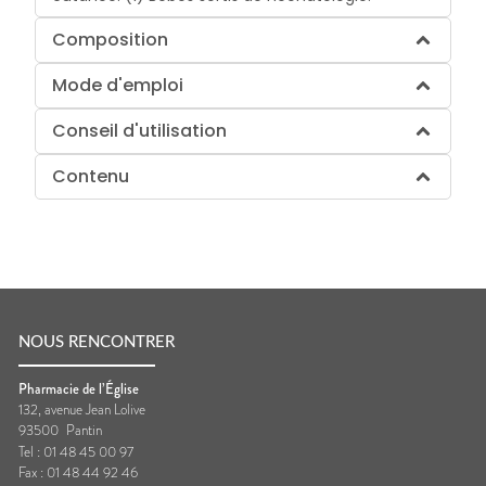
Composition
Mode d'emploi
Conseil d'utilisation
Contenu
NOUS RENCONTRER
Pharmacie de l’Église
132, avenue Jean Lolive
93500
Pantin
Tel :
01 48 45 00 97
Fax :
01 48 44 92 46