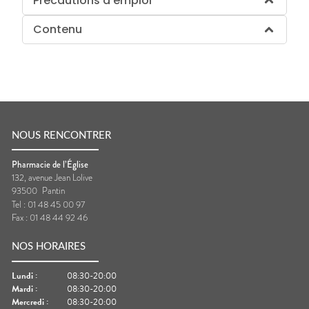
Précautions d'emploi
Contenu
NOUS RENCONTRER
Pharmacie de l’Église
132, avenue Jean Lolive
93500
Pantin
Tel :
01 48 45 00 97
Fax :
01 48 44 92 46
NOS HORAIRES
Lundi
:
08:30-20:00
Mardi
:
08:30-20:00
Mercredi
:
08:30-20:00