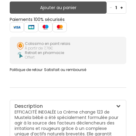
d’origine naturelle, sans conservateur et sans parfum
elle garantit une tolérance maximale dès la
Ajouter au panier
-
1
+
naissance*. Pour que le change reste un plaisir, la
Crème change 123 de Mustela s’applique et se
Paiements 100% sécurisés
nettoie très facilement.
Colissimo en point relais
À partir de 7,76€
Retrait en pharmacie
Offert
Politique de retour
Satisfait ou remboursé
Description
EFFICACITÉ INEGALÉE La Crème change 123 de
Mustela bébé a été spécialement formulée pour
agir à la source des facteurs déclencheurs des
irritations et rougeurs grâce à un complexe
unique d’actifs naturels brevetés. Elle garantit