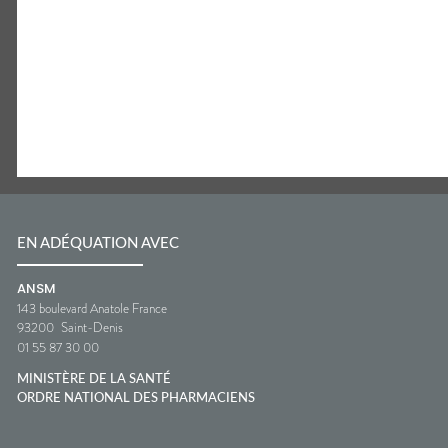
EN ADÉQUATION AVEC
ANSM
143 boulevard Anatole France
93200
Saint-Denis
01 55 87 30 00
MINISTÈRE DE LA SANTÉ
ORDRE NATIONAL DES PHARMACIENS