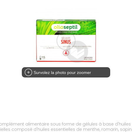
Survolez la photo pour zoomer
 complément alimentaire sous forme de gélules à base d'huiles
elles composé d'huiles essentielles de menthe, romarin, sapin d