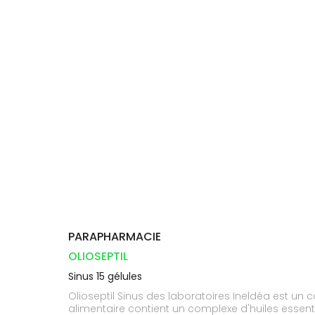
Compléments
CORPS-
DISPOSITIFS
D’ORDONNANCE
Trousse à
PHARMACIES
alimentaires
CHEVEUX
MÉDICAUX
pharmacie
DE GARDE
Dispositifs
Cheveux
VOTRE
médicaux
APPLICATION
Corps
DE SANTÉ
Homme
Solaire
Visage
PARAPHARMACIE
OLIOSEPTIL
Sinus 15 gélules
Olioseptil Sinus des laboratoires Ineldéa est un
alimentaire contient un complexe d'huiles essenti