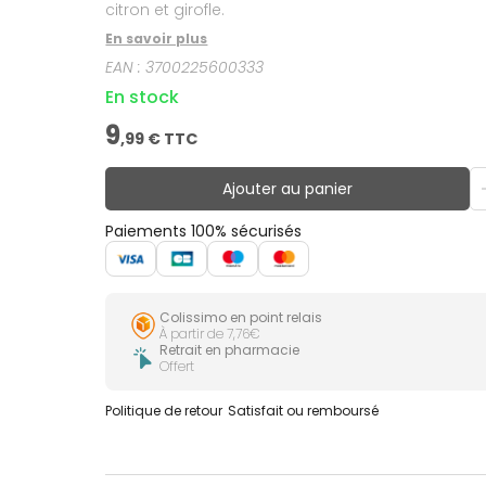
citron et girofle.
En savoir plus
EAN :
3700225600333
En stock
9
,
99
€ TTC
Ajouter au panier
Paiements 100% sécurisés
Colissimo en point relais
À partir de 7,76€
Retrait en pharmacie
Offert
Politique de retour
Satisfait ou remboursé