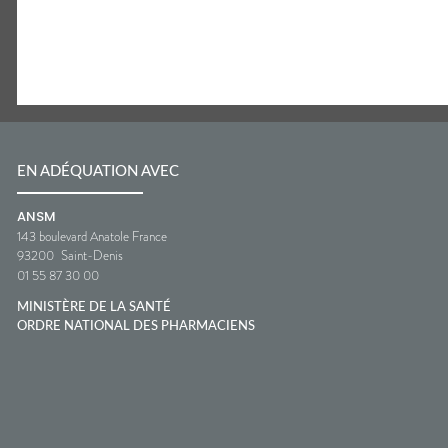
EN ADÉQUATION AVEC
ANSM
143 boulevard Anatole France
93200
Saint-Denis
01 55 87 30 00
MINISTÈRE DE LA SANTÉ
ORDRE NATIONAL DES PHARMACIENS