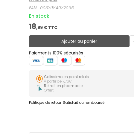
EAN :
0033984032095
En stock
18
,
99
€ TTC
Ajouter au panier
Paiements 100% sécurisés
Colissimo en point relais
À partir de 7,76€
Retrait en pharmacie
Offert
Politique de retour
Satisfait ou remboursé