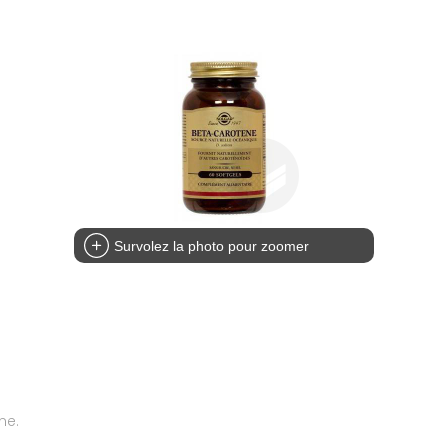
Survolez la photo pour zoomer
ne.