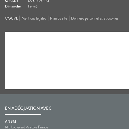
Samedi
:
09:00-20:00
Dimanche
:
Fermé
CGUVL
Mentions légales
Plan du site
Données personnelles et cookies
EN ADÉQUATION AVEC
ANSM
143 boulevard Anatole France