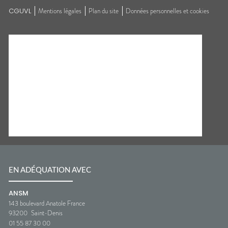
CGUVL
Mentions légales
Plan du site
Données personnelles et cookies
EN ADÉQUATION AVEC
ANSM
143 boulevard Anatole France
93200
Saint-Denis
01 55 87 30 00