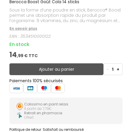
Berocca Boost Goût Cola 14 sticks
Sous la forme d’une poudre en stick, Berocca® Boost
permet une absorption rapide du produit par
l’organisme. 9 vitamines, du zinc, du magnésium et
75mg de caféine : une formule efficace, à apprendre
En savoir plus
sans eau, partout, dès que le besoin s’en fait sentir,
EAN :
3534510000122
pour un effet coup de fouet physique et mental !
En stock
14
,
99
€ TTC
Ajouter au panier
-
1
+
Paiements 100% sécurisés
Colissimo en point relais
À partir de 7,76€
Retrait en pharmacie
Offert
Politique de retour
Satisfait ou remboursé