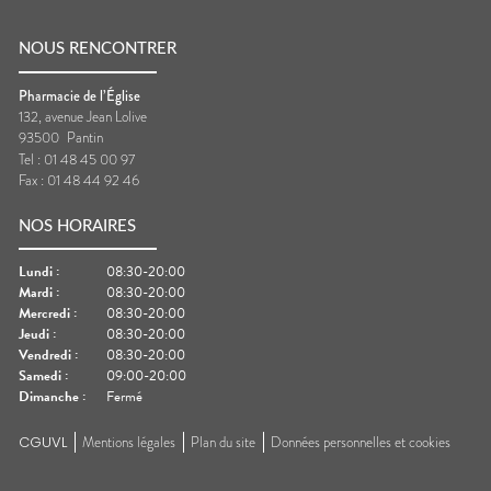
NOUS RENCONTRER
Pharmacie de l’Église
132, avenue Jean Lolive
93500
Pantin
Tel :
01 48 45 00 97
Fax :
01 48 44 92 46
NOS HORAIRES
Lundi
:
08:30-20:00
Mardi
:
08:30-20:00
Mercredi
:
08:30-20:00
Jeudi
:
08:30-20:00
Vendredi
:
08:30-20:00
Samedi
:
09:00-20:00
Dimanche
:
Fermé
CGUVL
Mentions légales
Plan du site
Données personnelles et cookies