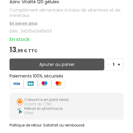
Azinc Vitalité 120 gélules
Complément alimentaire à base de vitamines et de
minéraux.
En savoir plus
EAN :
3401540148493
En stock
13
,
99
€ TTC
Ajouter au panier
-
1
+
Paiements 100% sécurisés
Colissimo en point relais
À partir de 7,76€
Retrait en pharmacie
Offert
Politique de retour
Satisfait ou remboursé