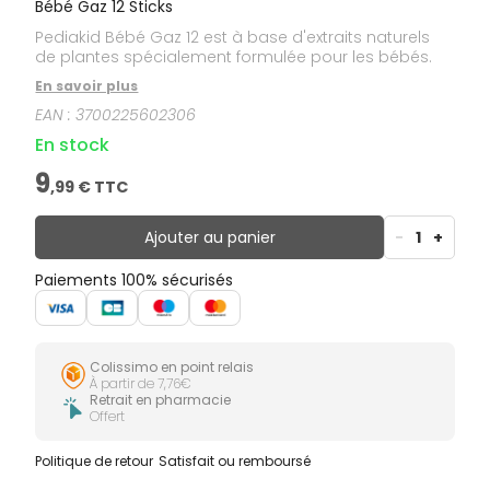
Bébé Gaz 12 Sticks
Pediakid Bébé Gaz 12 est à base d'extraits naturels
de plantes spécialement formulée pour les bébés.
En savoir plus
EAN :
3700225602306
En stock
9
,
99
€ TTC
Ajouter au panier
-
1
+
Paiements 100% sécurisés
Colissimo en point relais
À partir de 7,76€
Retrait en pharmacie
Offert
Politique de retour
Satisfait ou remboursé