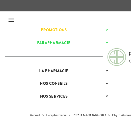
Menu
PROMOTIONS
BÉBÉ-
Etendre
MAMAN
HYGIÈNE-
PARAPHARMACIE
BÉBÉ-
Etendre
Etendre
INTIMITÉ
MAMAN
MATÉRIEL ET
HYGIÈNE-
Bébé-
Etendre
ACCESSOIRES
Maman
INTIMITÉ
MINCEUR-
MATÉRIEL ET
Hygiène
Etendre
SPORT
LA
PRÉSENTATION
PHARMACIE
ACCESSOIRES
- Bien-
Etendre
DE LA
être
PHYTO-
Auto-tests
MINCEUR-
PHARMACIE
Etendre
AROMA-
Intimité
SPORT
NOS
CONSEILS
NOS
Etendre
Contention et
BIO
NOS
-
CONSEILS
Immobilisation
Minceur
PHYTO-
SERVICES
Sexualité
SANTÉ
Etendre
SANTÉ-
AROMA-
NOS SERVICES
PRISE
Etendre
Instruments
Sport
NUTRITION
NOS
Soins
BIO
COMPRENEZ
DE
et
SPÉCIALITÉS
dentaires
VOS
RENDEZ-
VISAGE-
Equipements
SANTÉ-
Bio
MALADIES
Etendre
VOUS
CORPS-
NOS
NUTRITION
Accueil
>
Parapharmacie
>
PHYTO-AROMA-BIO
>
Phyto-Arom
Maintien à
Phyto-
CHEVEUX
GAMMES
L'ACTUALITÉ
MESSAGERIE
VÉTÉRINAIRE
Boissons et
domicile
Aroma
SANTÉ
Etendre
SÉCURISÉE
INFORMATIONS
Aliments
Orthopédie
Vétérinaire
VISAGE-
UTILES
VIDÉOS DE
Etendre
SCAN