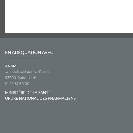
EN ADÉQUATION AVEC
ANSM
143 boulevard Anatole France
93200
Saint-Denis
01 55 87 30 00
MINISTÈRE DE LA SANTÉ
ORDRE NATIONAL DES PHARMACIENS