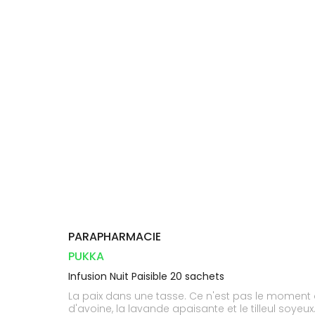
Compléments
CORPS-
DISPOSITIFS
D’ORDONNANCE
Trousse à
PHARMACIES
alimentaires
CHEVEUX
MÉDICAUX
pharmacie
DE GARDE
Dispositifs
Cheveux
VOTRE
médicaux
APPLICATION
Corps
DE SANTÉ
Homme
Solaire
Visage
PARAPHARMACIE
PUKKA
Infusion Nuit Paisible 20 sachets
La paix dans une tasse. Ce n'est pas le moment d
d'avoine, la lavande apaisante et le tilleul soye