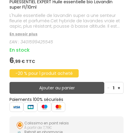
PURESSENTIEL EXPERT Huile essentielle bio Lavandin
super Fl/10ml
L'huile essentielle de lavandin super a une senteur
fleurie et parfumée.Cet hybride de lavandes vraie et
aspic, plus résistant, pousse à basse altitude. Il est
cultivé en France, en Italie et en Espagne. Les
En savoir plus
lavandins, d'une façon générale, ont un rendement
EAN :
3401599425545
qui peut être jusqu'à dix fois plus élevé que celui de
la lavande vraie, selon les variétés.Cette huile
En stock
essentielle est HEBBD (Huile Essentielle
Botaniquement et Biochimiquement Définie).
6
,
99
€ TTC
-20 % pour 1 produit acheté
Ajouter au panier
-
1
+
Paiements 100% sécurisés
Colissimo en point relais
À partir de 7,76€
Retrait en pharmacie