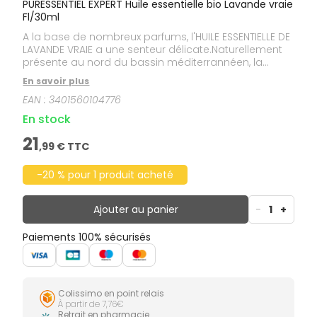
PURESSENTIEL EXPERT Huile essentielle bio Lavande vraie
Fl/30ml
A la base de nombreux parfums, l'HUILE ESSENTIELLE DE
LAVANDE VRAIE a une senteur délicate.Naturellement
présente au nord du bassin méditerrannéen, la
lavande vraie ou officinale est aussi cultivée depuis
En savoir plus
quelques années en Bulgarie, en Ukraine et même en
EAN :
3401560104776
Australie. En France, les quatre départements
producteurs du Midi représentent à eux seuls
En stock
quelque 20 000 hectares cultivés.Cette huile
essentielle est HEBBD (Huile Essentielle
21
,
99
€ TTC
Botaniquement et Biochimiquement Définie).
-20 % pour 1 produit acheté
Ajouter au panier
-
1
+
Paiements 100% sécurisés
Colissimo en point relais
À partir de 7,76€
Retrait en pharmacie