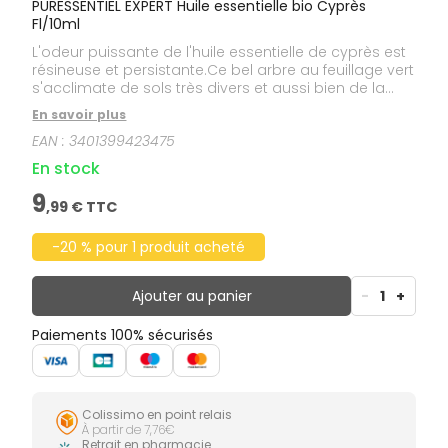
PURESSENTIEL EXPERT Huile essentielle bio Cyprès
Fl/10ml
L'odeur puissante de l'huile essentielle de cyprès est
résineuse et persistante.Ce bel arbre au feuillage vert
s'acclimate de sols très divers et aussi bien de la
chaleur que d'un froid vif. En France le cyprès est
En savoir plus
cultivé essentiellement en Provence, mais on le
EAN :
3401399423475
trouve également en Italie, en Espagne, au Portugal
et en Algérie. Cette huile essentielle est HEBBD (Huile
En stock
Essentielle Botaniquement et Biochimiquement
Définie).
9
,
99
€ TTC
-20 % pour 1 produit acheté
Ajouter au panier
-
1
+
Paiements 100% sécurisés
Colissimo en point relais
À partir de 7,76€
Retrait en pharmacie