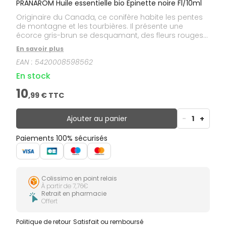
PRANAROM Huile essentielle bio Epinette noire Fl/10ml
Originaire du Canada, ce conifère habite les pentes
de montagne et les tourbières. Il présente une
écorce gris-brun se desquamant, des fleurs rouges
en groupes et des feuilles aciculaires. Le fruit est un
En savoir plus
cône pendant, rouge-brun de 4 cm de long.
EAN :
5420008598562
En stock
10
,
99
€ TTC
Ajouter au panier
-
1
+
Paiements 100% sécurisés
Colissimo en point relais
À partir de 7,76€
Retrait en pharmacie
Offert
Politique de retour
Satisfait ou remboursé