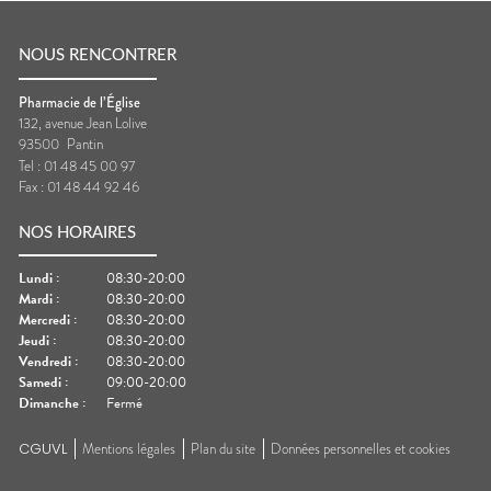
NOUS RENCONTRER
Pharmacie de l’Église
132, avenue Jean Lolive
93500
Pantin
Tel :
01 48 45 00 97
Fax :
01 48 44 92 46
NOS HORAIRES
Lundi
:
08:30-20:00
Mardi
:
08:30-20:00
Mercredi
:
08:30-20:00
Jeudi
:
08:30-20:00
Vendredi
:
08:30-20:00
Samedi
:
09:00-20:00
Dimanche
:
Fermé
CGUVL
Mentions légales
Plan du site
Données personnelles et cookies