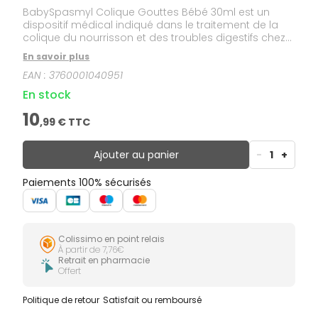
BabySpasmyl Colique Gouttes Bébé 30ml est un
dispositif médical indiqué dans le traitement de la
colique du nourrisson et des troubles digestifs chez
l'adulte, l'enfant et le nourrisson à partir de 1 mois.
En savoir plus
EAN :
3760001040951
En stock
10
,
99
€ TTC
Ajouter au panier
-
1
+
Paiements 100% sécurisés
Colissimo en point relais
À partir de 7,76€
Retrait en pharmacie
Offert
Politique de retour
Satisfait ou remboursé